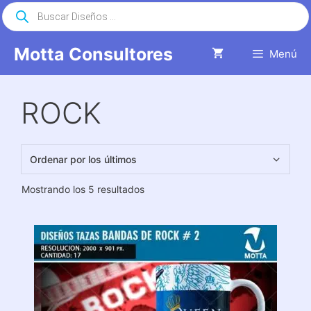
Saltar
Búsqueda
de
al
productos
contenido
Motta Consultores
Menú
ROCK
Ordenado
Mostrando los 5 resultados
por
los
últimos