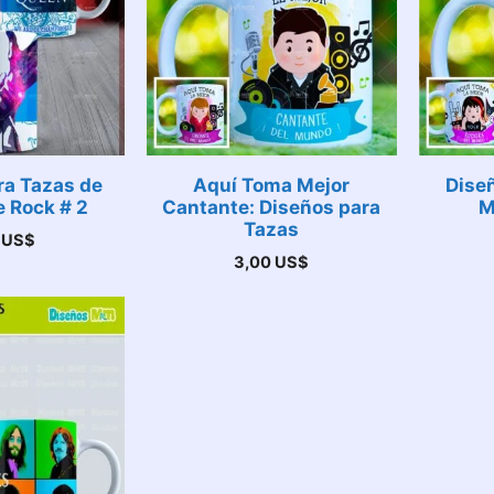
ra Tazas de
Aquí Toma Mejor
Dise
 Rock # 2
Cantante: Diseños para
M
Tazas
0
US$
3,00
US$