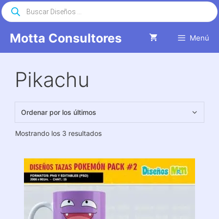
Saltar
Búsqueda
de
al
productos
contenido
Motta Consultores
Menú
Pikachu
Ordenado
Mostrando los 3 resultados
por
los
últimos