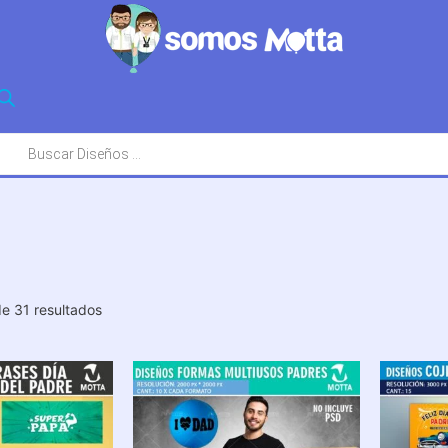
squeda
oductos
Ordenado
e 31 resultados
por
los
últimos