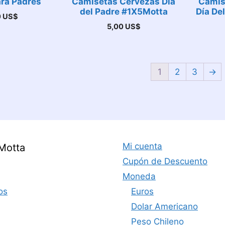
ara Padres
Camisetas Cervezas Día
Camis
del Padre #1X5Motta
Día De
0
US$
5,00
US$
1
2
3
→
Mi cuenta
Motta
Cupón de Descuento
Moneda
os
Euros
Dolar Americano
Peso Chileno