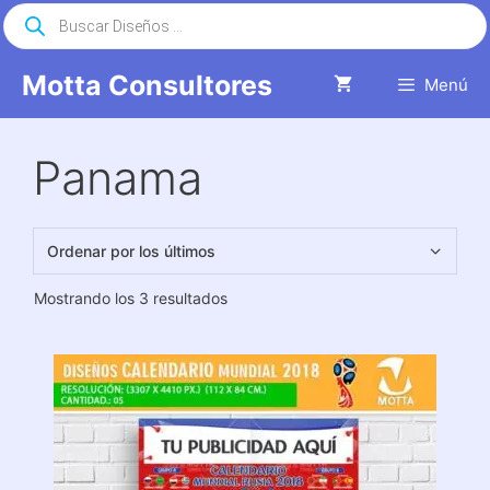
Saltar
Búsqueda
de
al
productos
contenido
Motta Consultores
Menú
Panama
Ordenado
Mostrando los 3 resultados
por
los
últimos