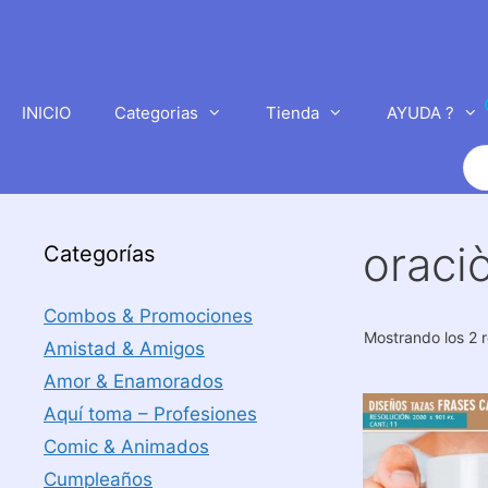
Saltar
al
contenido
INICIO
Categorias
Tienda
AYUDA ?
Bú
de
pr
oraci
Categorías
Combos & Promociones
Mostrando los 2 
Amistad & Amigos
Amor & Enamorados
Aquí toma – Profesiones
Comic & Animados
Cumpleaños