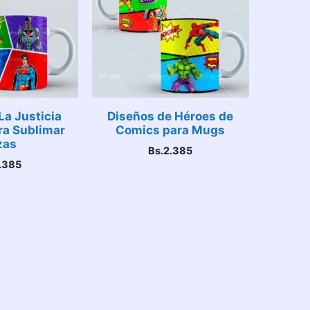
La Justicia
Diseños de Héroes de
ra Sublimar
Comics para Mugs
zas
Bs.
2.385
.385