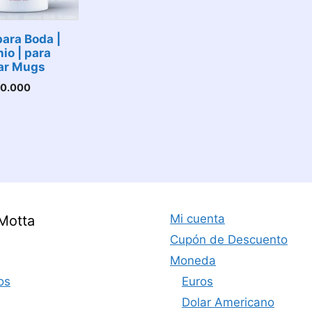
para Boda |
io | para
ar Mugs
0.000
Mi cuenta
Motta
Cupón de Descuento
Moneda
os
Euros
Dolar Americano