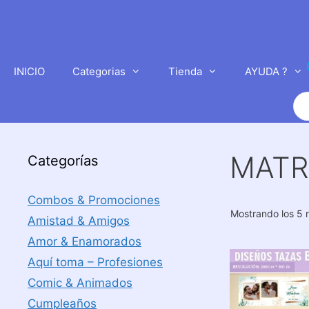
Saltar
al
contenido
INICIO
Categorias
Tienda
AYUDA ?
Bú
de
pr
MATR
Categorías
Combos & Promociones
Mostrando los 5 
Amistad & Amigos
Amor & Enamorados
Aquí toma – Profesiones
Comic & Animados
Cumpleaños