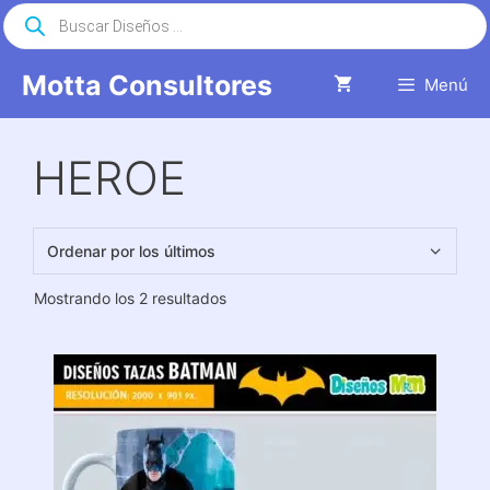
Saltar
Búsqueda
de
al
productos
contenido
Motta Consultores
Menú
HEROE
Ordenado
Mostrando los 2 resultados
por
los
últimos