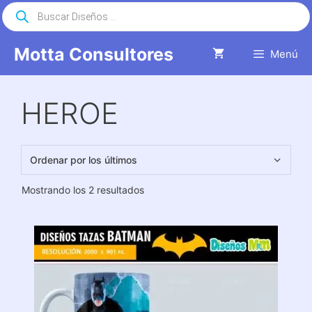
Saltar
Búsqueda
de
al
productos
contenido
Motta Consultores
Menú
HEROE
Ordenado
Mostrando los 2 resultados
por
los
últimos