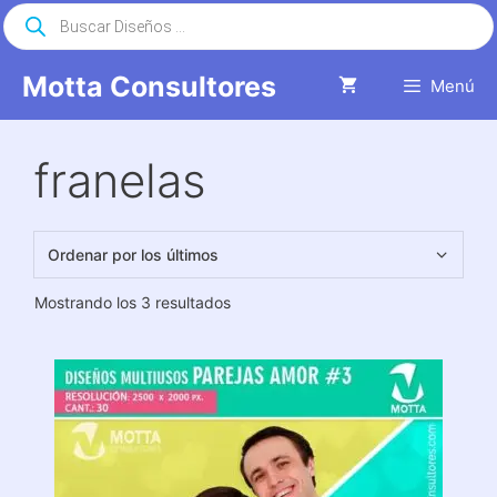
Saltar
Búsqueda
de
al
productos
contenido
Motta Consultores
Menú
franelas
Ordenado
Mostrando los 3 resultados
por
los
últimos