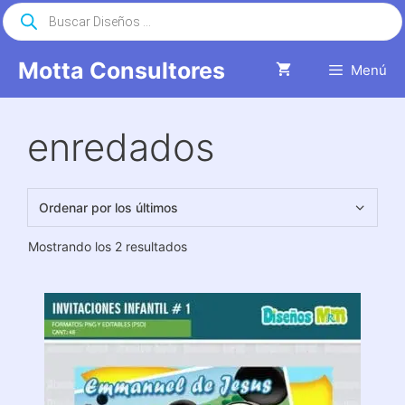
Saltar
Búsqueda
de
al
productos
contenido
Motta Consultores
Menú
enredados
Ordenado
Mostrando los 2 resultados
por
los
últimos