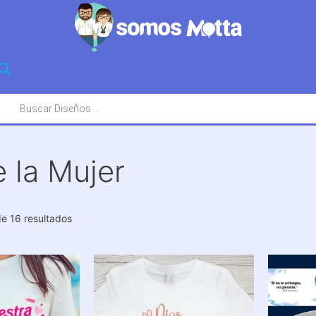
squeda
oductos
e la Mujer
Ordenado
e 16 resultados
por
los
últimos