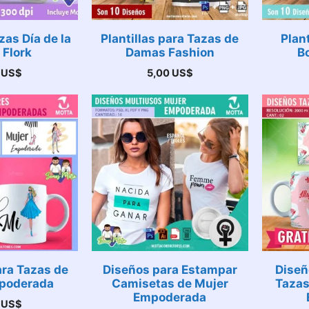
zas Día de la
Plantillas para Tazas de
Plan
 Flork
Damas Fashion
B
0
US$
5,00
US$
ara Tazas de
Diseños para Estampar
Diseñ
poderada
Camisetas de Mujer
Tazas
Empoderada
0
US$