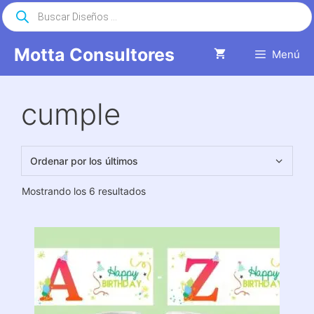
Saltar
Búsqueda
de
al
productos
contenido
Motta Consultores
Menú
cumple
Ordenado
Mostrando los 6 resultados
por
los
últimos