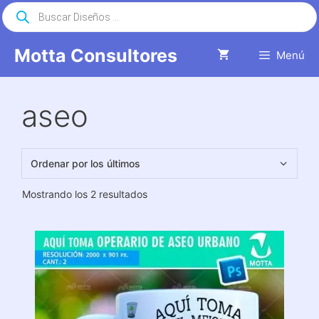
Saltar
Búsqueda
de
al
productos
contenido
Motta Consultores
Menú
aseo
Ordenado
Mostrando los 2 resultados
por
los
últimos