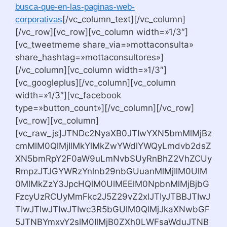
busca-que-en-las-paginas-web-
[/vc_column_text][/vc_column]
corporativas
[/vc_row][vc_row][vc_column width=»1/3″]
[vc_tweetmeme share_via=»mottaconsulta»
share_hashtag=»mottaconsultores»]
[/vc_column][vc_column width=»1/3″]
[vc_googleplus][/vc_column][vc_column
width=»1/3″][vc_facebook
type=»button_count»][/vc_column][/vc_row]
[vc_row][vc_column]
[vc_raw_js]JTNDc2NyaXB0JTIwYXN5bmMlMjBz
cmMlM0QlMjIlMkYlMkZwYWdlYWQyLmdvb2dsZ
XN5bmRpY2F0aW9uLmNvbSUyRnBhZ2VhZCUy
RmpzJTJGYWRzYnlnb29nbGUuanMlMjIlM0UlM
0MlMkZzY3JpcHQlM0UlMEElM0NpbnMlMjBjbG
FzcyUzRCUyMmFkc2J5Z29vZ2xlJTIyJTBBJTIwJ
TIwJTIwJTIwJTIwc3R5bGUlM0QlMjJkaXNwbGF
5JTNBYmxvY2slM0IlMjB0ZXh0LWFsaWduJTNB