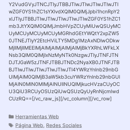
Y2VudGVyJTNCJTIyJTBBJTIwJTIwJTIwJTIwJTI
wZGF0YS1hZC1sYXlvdXQlM0QlMjJpbi1hcnRpY2
xlJTIyJTBBJTIwJTIwJTIwJTIwJTIwZGF0YS1hZC1
mb3JtYXQlM0QlMjJmbHVpZCUyMiUwQSUyMC
UyMCUyMCUyMCUyMGRhdGEtYWQtY2xpZW5
0JTNEJTIyY2EtcHViLTY5MDg1MzAxNDIwODkw
MjIlMjIlMEElMjAlMjAlMjAlMjAlMjBkYXRhLWFkLX
Nsb3QlM0QlMjIxNzMyNTk0NzgwJTIyJTNFJTN
DJTJGaW5zJTNFJTBBJTNDc2NyaXB0JTNFJTB
BJTIwJTIwJTIwJTIwJTIwJTI4YWRzYnlnb29nbG
UlMjAlM0QlMjB3aW5kb3cuYWRzYnlnb29nbGUl
MjAlN0MlN0MlMjAlNUIlNUQlMjkucHVzaCUyOC
U3QiU3RCUyOSUzQiUwQSUzQyUyRnNjcmlwd
CUzRQ==[/vc_raw_js][/vc_column][/vc_row]
Categorías
Herramientas Web
Etiquetas
Página Web
,
Redes Sociales