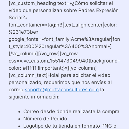
[vc_custom_heading text=»¿Cómo solicitar el
vídeo que personalizan sobre Padres Expresión
Social?»
font_container=»tag:h3|text_align:center|color:
%231e73be»
google_fonts=»font_family:Acme%3Aregular|fon
t_style:400%20regular%3A400%3Anormal»]
[/vc_column][/vc_row][vc_row
css=».vc_custom_1551473049940{background-
color: #ffffff !important;}»][vc_column]
[vc_column_text]Hola! para solicitar el vídeo
personalizado, requerimos que nos envíes al
correo
soporte@mottaconsultores.com
la
siguiente información:
Correo desde donde realizaste la compra
Número de Pedido
Logotipo de tu tienda en formato PNG o