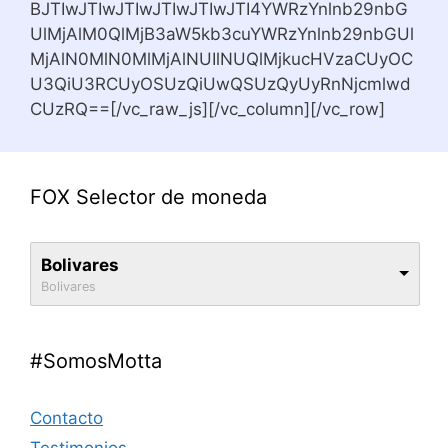
BJTIwJTIwJTIwJTIwJTIwJTI4YWRzYnlnb29nbG
UlMjAlM0QlMjB3aW5kb3cuYWRzYnlnb29nbGUl
MjAlN0MlN0MlMjAlNUIlNUQlMjkucHVzaCUyOC
U3QiU3RCUyOSUzQiUwQSUzQyUyRnNjcmlwd
CUzRQ==[/vc_raw_js][/vc_column][/vc_row]
FOX Selector de moneda
Bolivares
Bolivares
#SomosMotta
Contacto
Testimonios