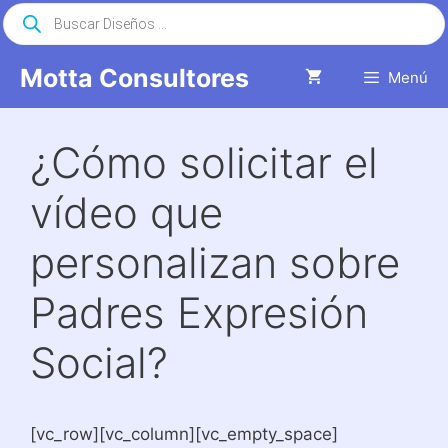
Saltar
Búsqueda
de
al
productos
contenido
Motta Consultores
Menú
¿Cómo solicitar el
vídeo que
personalizan sobre
Padres Expresión
Social?
[vc_row][vc_column][vc_empty_space]