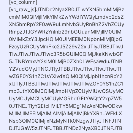
[vc_column]
[vc_raw_js]JTNDc2NyaXB0JTIwYXN5bmMlMjBz
cmMlM0QlMjIlMkYlMkZwYWdlYWQyLmdvb2dsZ
XN5bmRpY2F0aW9uLmNvbSUyRnBhZ2VhZCUy
RmpzJTJGYWRzYnlnb29nbGUuanMlMjIlM0UlM
0MlMkZzY3JpcHQlM0UlMEElM0NpbnMlMjBjbG
FzcyUzRCUyMmFkc2J5Z29vZ2xlJTIyJTBBJTIwJ
TIwJTIwJTIwJTIwc3R5bGUlM0QlMjJkaXNwbGF
5JTNBYmxvY2slM0IlMjB0ZXh0LWFsaWduJTNB
Y2VudGVyJTNCJTIyJTBBJTIwJTIwJTIwJTIwJTI
wZGF0YS1hZC1sYXlvdXQlM0QlMjJpbi1hcnRpY2
xlJTIyJTBBJTIwJTIwJTIwJTIwJTIwZGF0YS1hZC1
mb3JtYXQlM0QlMjJmbHVpZCUyMiUwQSUyMC
UyMCUyMCUyMCUyMGRhdGEtYWQtY2xpZW5
0JTNEJTIyY2EtcHViLTY5MDg1MzAxNDIwODkw
MjIlMjIlMEElMjAlMjAlMjAlMjAlMjBkYXRhLWFkLX
Nsb3QlM0QlMjIxNzMyNTk0NzgwJTIyJTNFJTN
DJTJGaW5zJTNFJTBBJTNDc2NyaXB0JTNFJTB