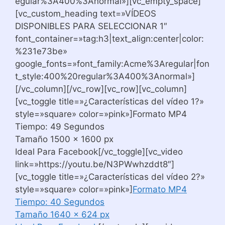
egular%3A400%3Anormal»][vc_empty_space]
[vc_custom_heading text=»VÍDEOS
DISPONIBLES PARA SELECCIONAR 1″
font_container=»tag:h3|text_align:center|color:
%231e73be»
google_fonts=»font_family:Acme%3Aregular|fon
t_style:400%20regular%3A400%3Anormal»]
[/vc_column][/vc_row][vc_row][vc_column]
[vc_toggle title=»¿Características del vídeo 1?»
style=»square» color=»pink»]Formato MP4
Tiempo: 49 Segundos
Tamaño 1500 x 1600 px
Ideal Para Facebook[/vc_toggle][vc_video
link=»https://youtu.be/N3PWwhzddt8″]
[vc_toggle title=»¿Características del vídeo 2?»
style=»square» color=»pink»]
Formato MP4
Tiempo: 40 Segundos
Tamaño 1640 x 624 px