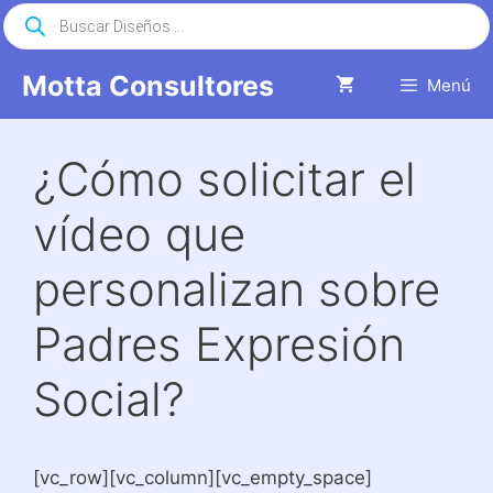
Saltar
Búsqueda
de
al
productos
contenido
Motta Consultores
Menú
¿Cómo solicitar el
vídeo que
personalizan sobre
Padres Expresión
Social?
[vc_row][vc_column][vc_empty_space]