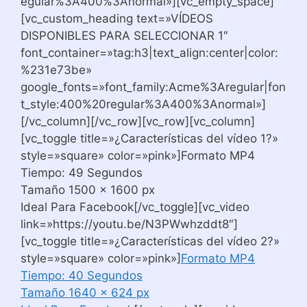
egular%3A400%3Anormal»][vc_empty_space]
[vc_custom_heading text=»VÍDEOS
DISPONIBLES PARA SELECCIONAR 1″
font_container=»tag:h3|text_align:center|color:
%231e73be»
google_fonts=»font_family:Acme%3Aregular|fon
t_style:400%20regular%3A400%3Anormal»]
[/vc_column][/vc_row][vc_row][vc_column]
[vc_toggle title=»¿Características del vídeo 1?»
style=»square» color=»pink»]Formato MP4
Tiempo: 49 Segundos
Tamaño 1500 x 1600 px
Ideal Para Facebook[/vc_toggle][vc_video
link=»https://youtu.be/N3PWwhzddt8″]
[vc_toggle title=»¿Características del vídeo 2?»
style=»square» color=»pink»]
Formato MP4
Tiempo: 40 Segundos
Tamaño 1640 x 624 px