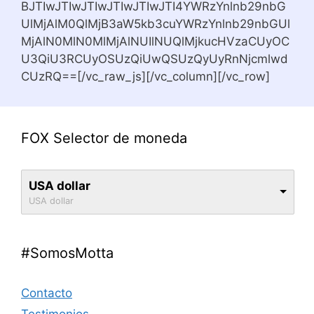
BJTIwJTIwJTIwJTIwJTIwJTI4YWRzYnlnb29nbG
UlMjAlM0QlMjB3aW5kb3cuYWRzYnlnb29nbGUl
MjAlN0MlN0MlMjAlNUIlNUQlMjkucHVzaCUyOC
U3QiU3RCUyOSUzQiUwQSUzQyUyRnNjcmlwd
CUzRQ==[/vc_raw_js][/vc_column][/vc_row]
FOX Selector de moneda
USA dollar
USA dollar
#SomosMotta
Contacto
Testimonios