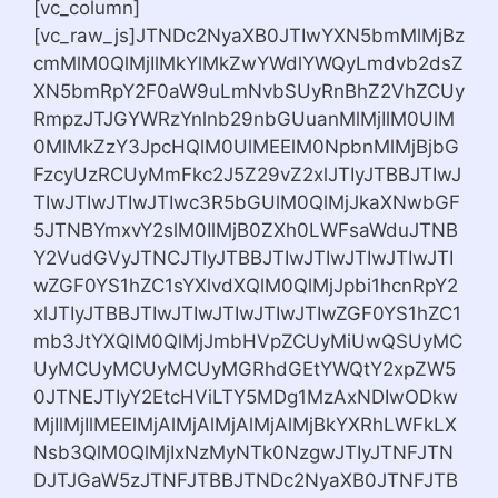
[vc_column]
[vc_raw_js]JTNDc2NyaXB0JTIwYXN5bmMlMjBz
cmMlM0QlMjIlMkYlMkZwYWdlYWQyLmdvb2dsZ
XN5bmRpY2F0aW9uLmNvbSUyRnBhZ2VhZCUy
RmpzJTJGYWRzYnlnb29nbGUuanMlMjIlM0UlM
0MlMkZzY3JpcHQlM0UlMEElM0NpbnMlMjBjbG
FzcyUzRCUyMmFkc2J5Z29vZ2xlJTIyJTBBJTIwJ
TIwJTIwJTIwJTIwc3R5bGUlM0QlMjJkaXNwbGF
5JTNBYmxvY2slM0IlMjB0ZXh0LWFsaWduJTNB
Y2VudGVyJTNCJTIyJTBBJTIwJTIwJTIwJTIwJTI
wZGF0YS1hZC1sYXlvdXQlM0QlMjJpbi1hcnRpY2
xlJTIyJTBBJTIwJTIwJTIwJTIwJTIwZGF0YS1hZC1
mb3JtYXQlM0QlMjJmbHVpZCUyMiUwQSUyMC
UyMCUyMCUyMCUyMGRhdGEtYWQtY2xpZW5
0JTNEJTIyY2EtcHViLTY5MDg1MzAxNDIwODkw
MjIlMjIlMEElMjAlMjAlMjAlMjAlMjBkYXRhLWFkLX
Nsb3QlM0QlMjIxNzMyNTk0NzgwJTIyJTNFJTN
DJTJGaW5zJTNFJTBBJTNDc2NyaXB0JTNFJTB