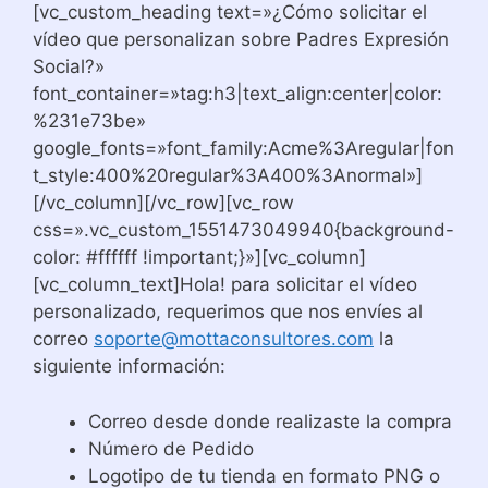
[vc_custom_heading text=»¿Cómo solicitar el
vídeo que personalizan sobre Padres Expresión
Social?»
font_container=»tag:h3|text_align:center|color:
%231e73be»
google_fonts=»font_family:Acme%3Aregular|fon
t_style:400%20regular%3A400%3Anormal»]
[/vc_column][/vc_row][vc_row
css=».vc_custom_1551473049940{background-
color: #ffffff !important;}»][vc_column]
[vc_column_text]Hola! para solicitar el vídeo
personalizado, requerimos que nos envíes al
correo
soporte@mottaconsultores.com
la
siguiente información:
Correo desde donde realizaste la compra
Número de Pedido
Logotipo de tu tienda en formato PNG o