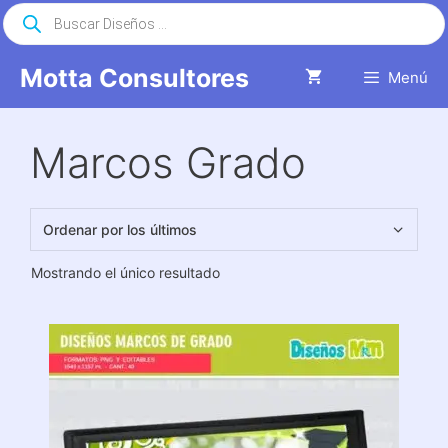
Saltar
Búsqueda
de
al
productos
contenido
Motta Consultores
Menú
Marcos Grado
Mostrando el único resultado