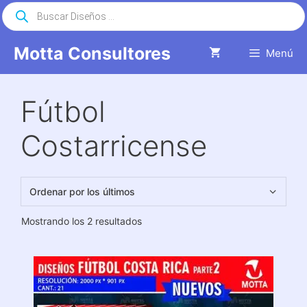
Saltar
Búsqueda
de
al
productos
contenido
Motta Consultores
Menú
Fútbol
Costarricense
Ordenado
Mostrando los 2 resultados
por
los
últimos