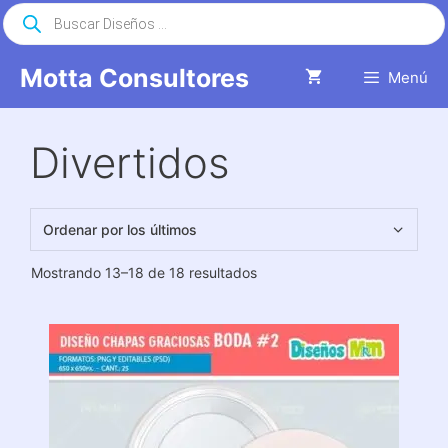
Saltar
Búsqueda
de
al
productos
contenido
Motta Consultores
Menú
Divertidos
Ordenado
Mostrando 13–18 de 18 resultados
por
los
últimos