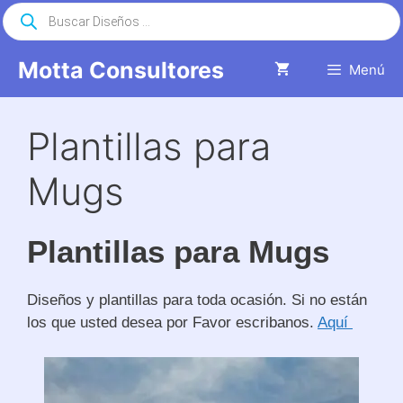
Saltar
Búsqueda
de
al
productos
contenido
Motta Consultores
Menú
Plantillas para
Mugs
Plantillas para Mugs
Diseños y plantillas para toda ocasión. Si no están
los que usted desea por Favor escribanos.
Aquí