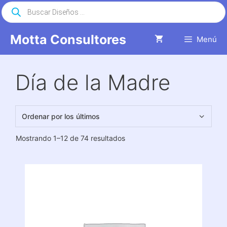
Saltar
Búsqueda
de
al
productos
contenido
Motta Consultores
Menú
Día de la Madre
Ordenado
Mostrando 1–12 de 74 resultados
por
los
últimos