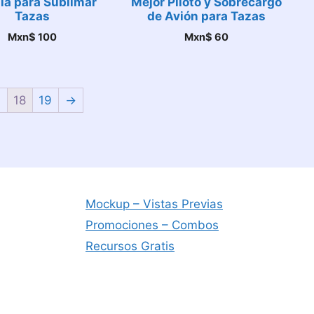
ia para Sublimar
Mejor Piloto y Sobrecargo
Tazas
de Avión para Tazas
Mxn$
100
Mxn$
60
7
18
19
→
Mockup – Vistas Previas
Promociones – Combos
Recursos Gratis