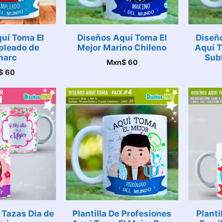
uí Toma El
Diseños Aquí Toma El
Diseñ
pleado de
Mejor Marino Chileno
Aquí T
marc
Subl
Mxn$
60
$
60
 Tazas Dia de
Plantilla De Profesiones
Planti