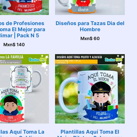
os de Profesiones
Diseños para Tazas Dia del
oma El Mejor para
Hombre
imar | Pack N 5
Mxn$
60
Mxn$
140
llas Aquí Toma La
Plantillas Aquí Toma El