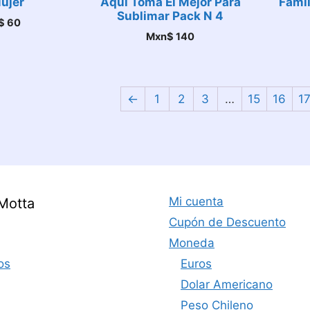
ujer
Aqui Toma El Mejor Para
Famil
Sublimar Pack N 4
$
60
Mxn$
140
←
1
2
3
…
15
16
1
Mi cuenta
Motta
Cupón de Descuento
Moneda
os
Euros
Dolar Americano
Peso Chileno