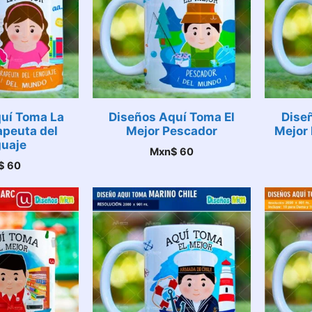
uí Toma La
Diseños Aquí Toma El
Dise
apeuta del
Mejor Pescador
Mejor 
uaje
Mxn$
60
$
60