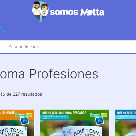
squeda
oductos
toma Profesiones
Ordenado
16 de 227 resultados
por
los
últimos