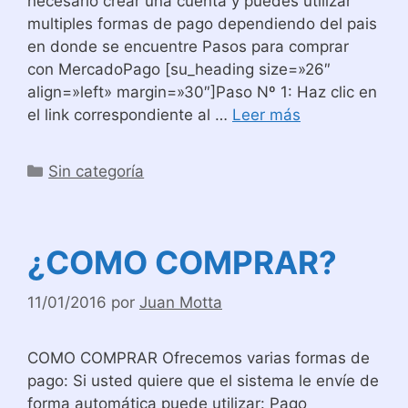
necesario crear una cuenta y puedes utilizar
multiples formas de pago dependiendo del pais
en donde se encuentre Pasos para comprar
con MercadoPago [su_heading size=»26″
align=»left» margin=»30″]Paso Nº 1: Haz clic en
el link correspondiente al …
Leer más
Categorías
Sin categoría
¿COMO COMPRAR?
11/01/2016
por
Juan Motta
COMO COMPRAR Ofrecemos varias formas de
pago: Si usted quiere que el sistema le envíe de
forma automática puede utilizar: Pago