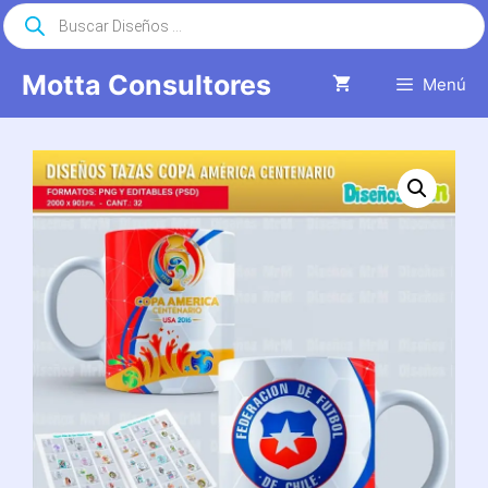
Saltar
Búsqueda
de
al
productos
contenido
Motta Consultores
Menú