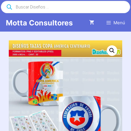
Saltar
Búsqueda
de
al
productos
contenido
Motta Consultores
Menú