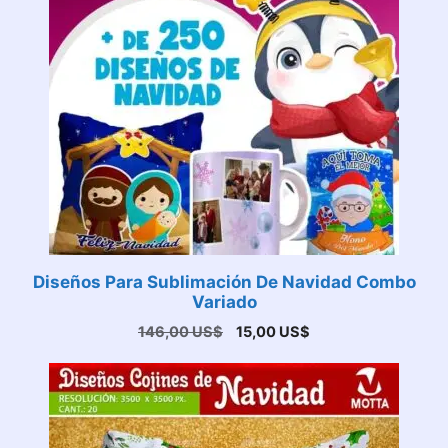
Diseños Para Sublimación De Navidad Combo
Variado
El
El
146,00
US$
15,00
US$
precio
precio
original
actual
era:
es:
146,00 US$.
15,00 US$.