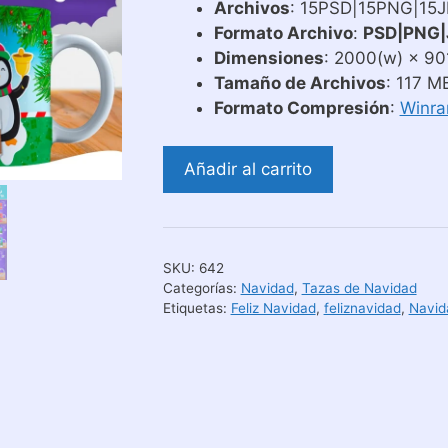
Archivos
: 15PSD|15PNG|15
Formato Archivo
:
PSD|PNG|
Dimensiones
: 2000(w) × 901
Tamaño de Archivos
: 117 M
Formato Compresión
:
Winra
Diseños
Añadir al carrito
para
Sublimar
Tazas
de
SKU:
642
Navidad
Categorías:
Navidad
,
Tazas de Navidad
con
Etiquetas:
Feliz Navidad
,
feliznavidad
,
Navid
Nombre
|
Pack
7
cantidad