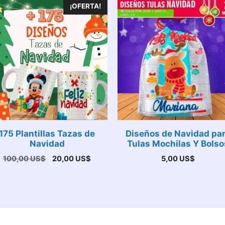
¡OFERTA!
175 Plantillas Tazas de
Diseños de Navidad pa
Navidad
Tulas Mochilas Y Bolso
El
El
100,00
US$
20,00
US$
5,00
US$
precio
precio
original
actual
era:
es:
100,00 US$.
20,00 US$.