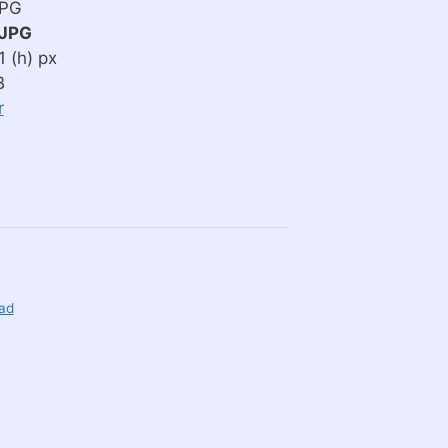
JPG
JPG
 (h) px
B
r
ad