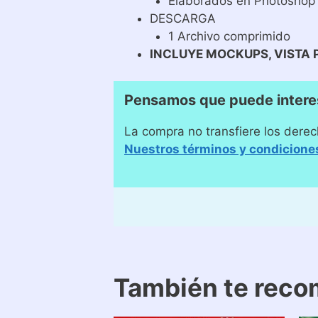
Elaborados en Photoshop
DESCARGA
1 Archivo comprimido
INCLUYE MOCKUPS, VISTA 
Pensamos que puede intere
La compra no transfiere los derec
Nuestros términos y condicione
También te rec