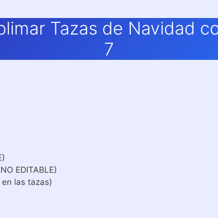
blimar Tazas de Navidad c
7
E)
 NO EDITABLE)
 en las tazas)