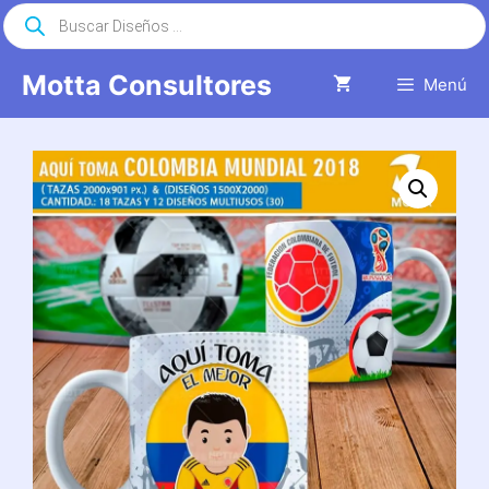
Saltar
Búsqueda
de
al
productos
contenido
Motta Consultores
Menú