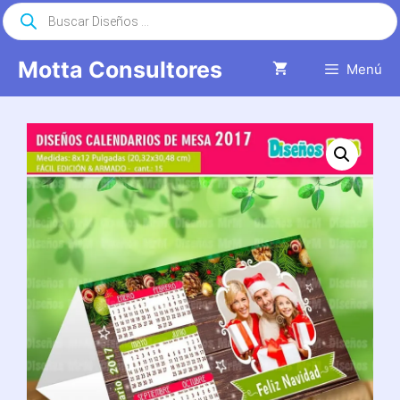
Saltar
Búsqueda
de
al
productos
contenido
Motta Consultores
Menú