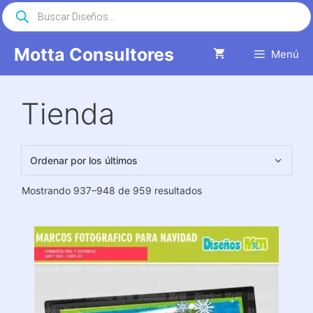
Saltar
Búsqueda
de
al
productos
contenido
Motta Consultores
Menú
Tienda
Ordenado
Mostrando 937–948 de 959 resultados
por
los
últimos