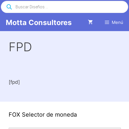
Saltar
Búsqueda
de
al
productos
contenido
Motta Consultores
Menú
FPD
[fpd]
FOX Selector de moneda