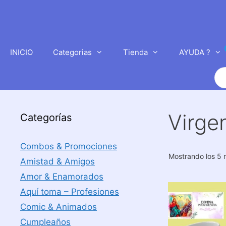
Saltar
al
contenido
INICIO
Categorias
Tienda
AYUDA ?
Bú
de
pr
Virge
Categorías
Combos & Promociones
Mostrando los 5 
Amistad & Amigos
Amor & Enamorados
Aquí toma – Profesiones
Comic & Animados
Cumpleaños