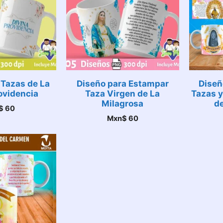
 Tazas de La
Diseño para Estampar
Diseñ
ovidencia
Taza Virgen de La
Tazas 
Milagrosa
d
$
60
Mxn$
60