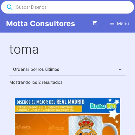
Saltar
Búsqueda
de
al
productos
contenido
Motta Consultores
Menú
toma
Ordenado
Mostrando los 2 resultados
por
los
últimos