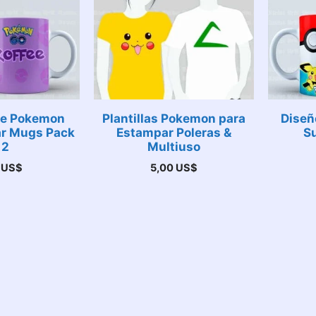
 de Pokemon
Plantillas Pokemon para
Diseñ
ar Mugs Pack
Estampar Poleras &
S
 2
Multiuso
0
US$
5,00
US$