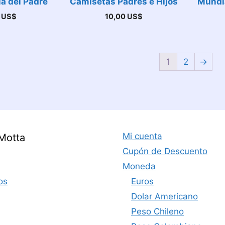
a del Padre
Camisetas Padres e Hijos
Mundia
0
US$
10,00
US$
1
2
→
Mi cuenta
Motta
Cupón de Descuento
Moneda
os
Euros
Dolar Americano
Peso Chileno