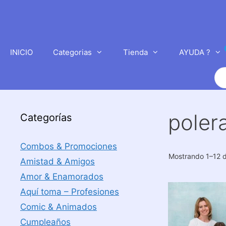
Saltar
al
contenido
INICIO
Categorias
Tienda
AYUDA ?
Bú
de
pr
poler
Categorías
Combos & Promociones
Mostrando 1–12 d
Amistad & Amigos
Amor & Enamorados
Aquí toma – Profesiones
Comic & Animados
Cumpleaños