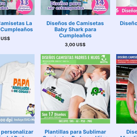
Camisetas La
Diseños de Camisetas
Diseño
a Cumpleaños
Baby Shark para
Cumpleaños
0
US$
3,00
US$
 personalizar
Plantillas para Sublimar
Dis