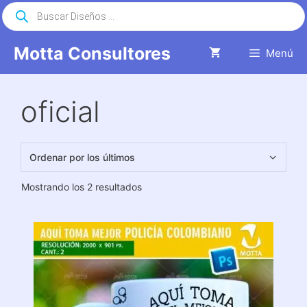
Saltar
Búsqueda
de
al
productos
contenido
Motta Consultores
Menú
oficial
Ordenado
Mostrando los 2 resultados
por
los
últimos