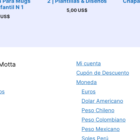
n Para Mugs
2 | Plantillas & Diseños
Chapa
fantil N 1
5,00
US$
0
US$
Mi cuenta
Motta
Cupón de Descuento
Moneda
os
Euros
Dolar Americano
Peso Chileno
Peso Colombiano
Peso Mexicano
Soles Perú