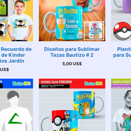
 Recuerdo de
Diseños para Sublimar
Plant
 de Kinder
Tazas Bautizo # 2
para S
ños Jardín
5,00
US$
0
US$