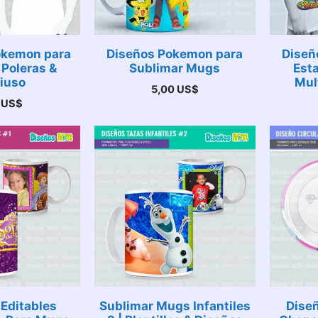
Pokemon para
Diseños Pokemon para
Diseño
Poleras &
Sublimar Mugs
Est
iuso
Mul
5,00
US$
0
US$
 Editables
Sublimar Mugs Infantiles
Diseñ