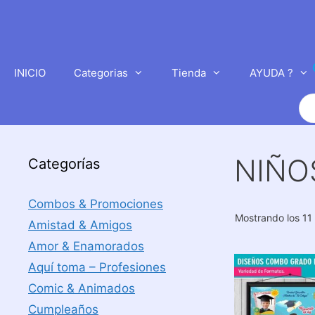
Saltar
al
contenido
INICIO
Categorias
Tienda
AYUDA ?
Bú
de
pr
NIÑO
Categorías
Combos & Promociones
Mostrando los 11
Amistad & Amigos
Amor & Enamorados
Aquí toma – Profesiones
Comic & Animados
Cumpleaños