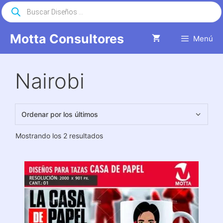
Saltar
Búsqueda
de
al
productos
contenido
Motta Consultores
Menú
Nairobi
Ordenado
Mostrando los 2 resultados
por
los
últimos