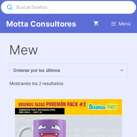
Saltar
Búsqueda
de
al
productos
contenido
Motta Consultores
Menú
Mew
Ordenado
Mostrando los 2 resultados
por
los
últimos