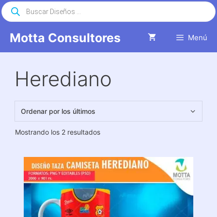
Saltar
Búsqueda
de
al
productos
contenido
Motta Consultores
Menú
Herediano
Ordenado
Mostrando los 2 resultados
por
los
últimos