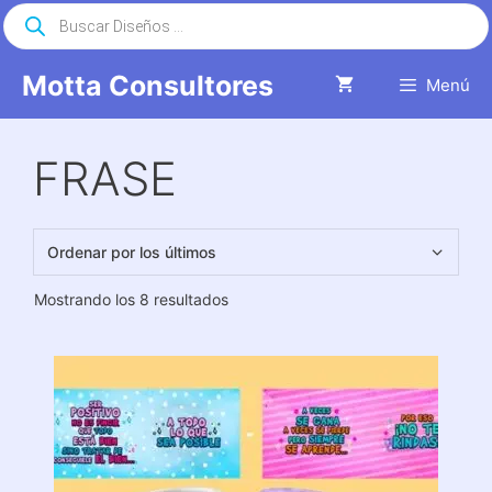
Saltar
Búsqueda
de
al
productos
contenido
Motta Consultores
Menú
FRASE
Ordenado
Mostrando los 8 resultados
por
los
últimos