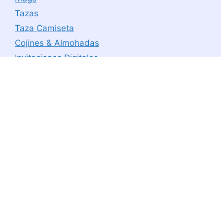
Tazas
Taza Camiseta
Cojines & Almohadas
Invitaciones Digitales
FOX Selector de moneda
#SomosMotta
Contacto
Testimonios