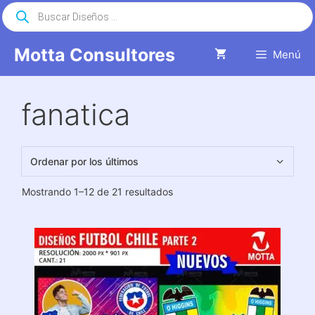
Saltar
Búsqueda
de
al
productos
contenido
Motta Consultores
Menú
fanatica
Ordenado
Mostrando 1–12 de 21 resultados
por
los
últimos