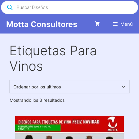
Saltar
Búsqueda
de
al
productos
contenido
Motta Consultores
Menú
Etiquetas Para
Vinos
Ordenado
Mostrando los 3 resultados
por
los
últimos