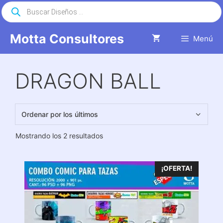
Saltar
Búsqueda
de
al
productos
contenido
Motta Consultores
Menú
DRAGON BALL
Ordenado
Mostrando los 2 resultados
por
los
últimos
¡OFERTA!