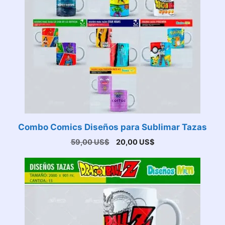
Combo Comics Diseños para Sublimar Tazas
El
El
59,00
US$
20,00
US$
precio
precio
original
actual
era:
es:
59,00 US$.
20,00 US$.