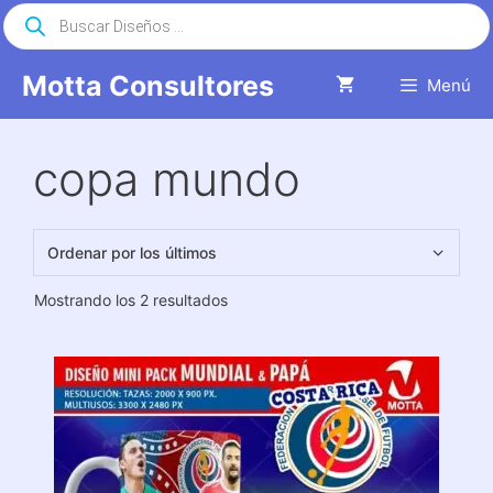
Saltar
Búsqueda
de
al
productos
contenido
Motta Consultores
Menú
copa mundo
Ordenado
Mostrando los 2 resultados
por
los
últimos