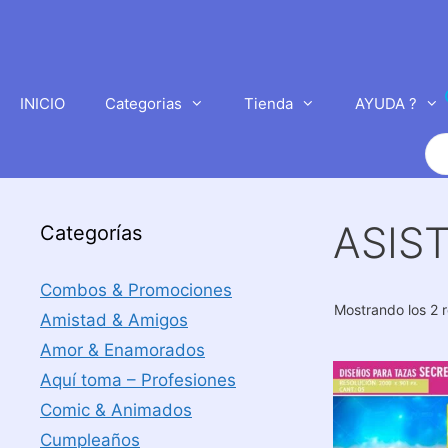
Saltar
al
contenido
INICIO
Categorias
Tienda
AYUDA ?
Bú
de
pr
ASIS
Categorías
Combos & Promociones
Mostrando los 2 
Amistad & Amigos
Amor & Enamorados
Aquí toma – Profesiones
Comic & Animados
Cumpleaños