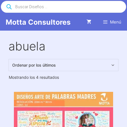
Saltar
Búsqueda
de
al
productos
contenido
Motta Consultores
Menú
abuela
Ordenado
Mostrando los 4 resultados
por
los
últimos