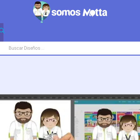
squeda
oductos